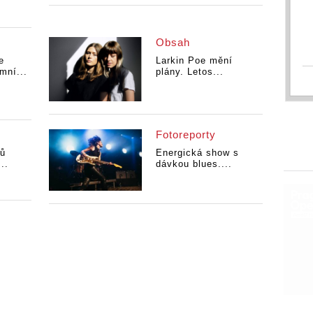
Obsah
e
Larkin Poe mění
mní...
plány. Letos...
Fotoreporty
pů
Energická show s
..
dávkou blues....