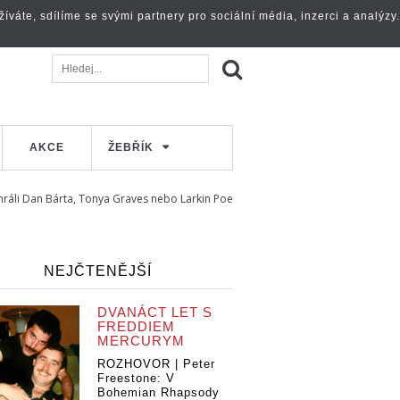
váte, sdílíme se svými partnery pro sociální média, inzerci a analýzy.
AKCE
ŽEBŘÍK
zahráli Dan Bárta, Tonya Graves nebo Larkin Poe
NEJČTENĚJŠÍ
DVANÁCT LET S
FREDDIEM
MERCURYM
ROZHOVOR | Peter
Freestone: V
Bohemian Rhapsody