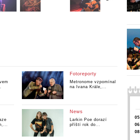
Fotoreporty
ivem
Metronome vzpomínal
.
na Ivana Krále,...
News
05
aze
Larkin Poe dorazí
,...
příští rok do...
06
08