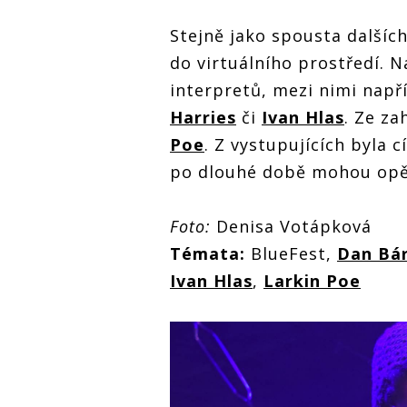
Stejně jako spousta dalších
do virtuálního prostředí. N
interpretů, mezi nimi např
Harries
či
Ivan Hlas
. Ze za
Poe
. Z vystupujících byla c
po dlouhé době mohou opě
Foto:
Denisa Votápková
Témata:
BlueFest,
Dan Bá
Ivan Hlas
,
Larkin Poe