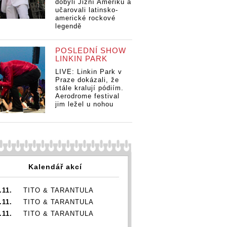
dobyli Jižní Ameriku a
učarovali latinsko-
americké rockové
legendě
POSLEDNÍ SHOW
LINKIN PARK
LIVE: Linkin Park v
Praze dokázali, že
stále kralují pódiím.
Aerodrome festival
jim ležel u nohou
Kalendář akcí
.11.
TITO & TARANTULA
.11.
TITO & TARANTULA
.11.
TITO & TARANTULA