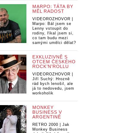
MARPO: TÁTA BY
MĚL RADOST
VIDEOROZHOVOR |
Marpo: Bál jsem se
Lenny vstoupit do
rodiny, říkal jsem si,
co tam budu mezi
samými umělci dělat?
EXKLUZIVNĚ S
OTCEM ČESKÉHO
ROCK’N’ROLLU
VIDEOROZHOVOR |
Jiří Suchý: Hrozně
rád bych lenošil, ale
já to nedovedu, jsem
workoholik
MONKEY
BUSINESS V
ARGENTINĚ
RETRO 2000 | Jak
Monkey Business