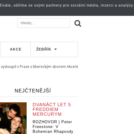
váte, sdílíme se svými partnery pro sociální média, inzerci a analýzy.
AKCE
ŽEBŘÍK
vystoupil v Praze s libereckým sborem Akcent
NEJČTENĚJŠÍ
DVANÁCT LET S
FREDDIEM
MERCURYM
ROZHOVOR | Peter
Freestone: V
Bohemian Rhapsody