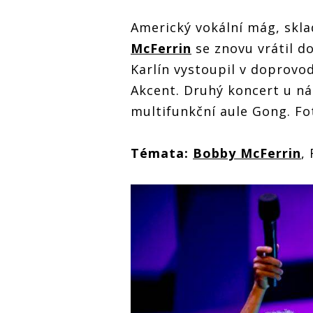
Americký vokální mág, skl
McFerrin
se znovu vrátil d
Karlín vystoupil v doprov
Akcent. Druhý koncert u ná
multifunkční aule Gong. Fo
Témata:
Bobby McFerrin
,