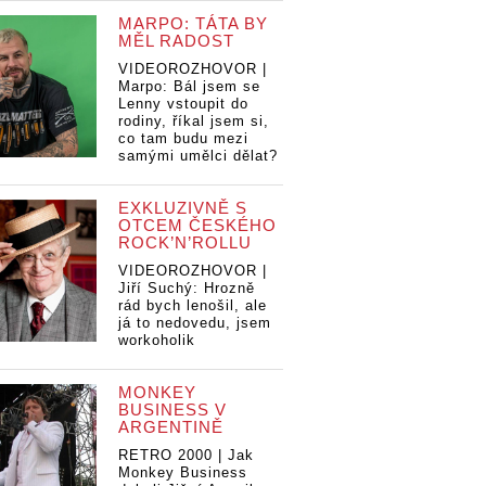
MARPO: TÁTA BY
MĚL RADOST
VIDEOROZHOVOR |
Marpo: Bál jsem se
Lenny vstoupit do
rodiny, říkal jsem si,
co tam budu mezi
samými umělci dělat?
EXKLUZIVNĚ S
OTCEM ČESKÉHO
ROCK’N’ROLLU
VIDEOROZHOVOR |
Jiří Suchý: Hrozně
rád bych lenošil, ale
já to nedovedu, jsem
workoholik
MONKEY
BUSINESS V
ARGENTINĚ
RETRO 2000 | Jak
Monkey Business