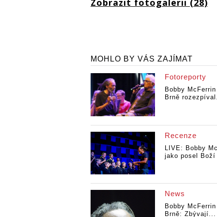
Zobrazit fotogalerii (28)
MOHLO BY VÁS ZAJÍMAT
Fotoreporty
Bobby McFerrin
Brně rozezpíval.
Recenze
LIVE: Bobby Mc
jako posel Boží
News
Bobby McFerrin
Brně: Zbývají...