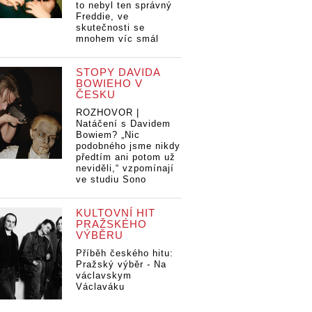
to nebyl ten správný
Freddie, ve
skutečnosti se
mnohem víc smál
STOPY DAVIDA
BOWIEHO V
ČESKU
ROZHOVOR |
Natáčení s Davidem
Bowiem? „Nic
podobného jsme nikdy
předtím ani potom už
neviděli,“ vzpomínají
ve studiu Sono
KULTOVNÍ HIT
PRAŽSKÉHO
VÝBĚRU
Příběh českého hitu:
Pražský výběr - Na
václavskym
Václaváku