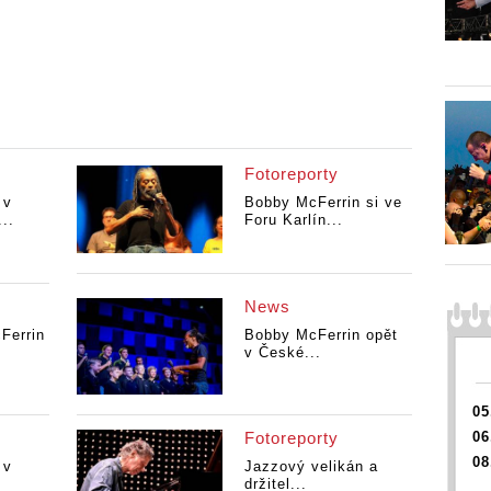
Fotoreporty
 v
Bobby McFerrin si ve
..
Foru Karlín...
News
Ferrin
Bobby McFerrin opět
v České...
05
Fotoreporty
06
08
 v
Jazzový velikán a
držitel...