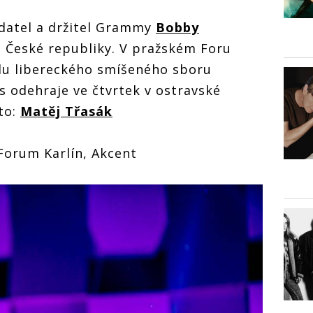
adatel a držitel Grammy
Bobby
o České republiky. V pražském Foru
odu libereckého smíšeného sboru
s odehraje ve čtvrtek v ostravské
to:
Matěj Třasák
 Forum Karlín, Akcent