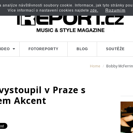
analýze návštěvnosti soubory cookie. Informace, jak tyto stránky použí
Rozumím
Více informací o nastavení cookies najdete
zde.
IDEO
FOTOREPORTY
BLOG
SOUTĚŽE
Home
Bobby McFerrin 
ystoupil v Praze s
em Akcent