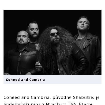
Coheed and Cambria
Coheed and Cambria, původně Shabűtie, je
hudební skupina z Nyacku v USA, kterou