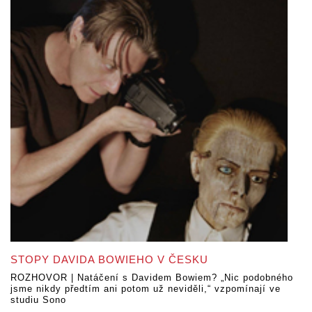
STOPY DAVIDA BOWIEHO V ČESKU
ROZHOVOR | Natáčení s Davidem Bowiem? „Nic podobného
jsme nikdy předtím ani potom už neviděli,“ vzpomínají ve
studiu Sono