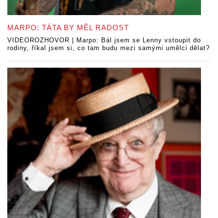
MARPO: TÁTA BY MĚL RADOST
VIDEOROZHOVOR | Marpo: Bál jsem se Lenny vstoupit do
rodiny, říkal jsem si, co tam budu mezi samými umělci dělat?