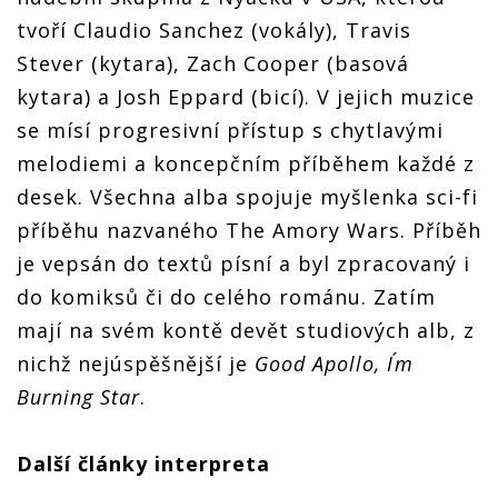
tvoří Claudio Sanchez (vokály), Travis
Stever (kytara), Zach Cooper (basová
kytara) a Josh Eppard (bicí). V jejich muzice
se mísí progresivní přístup s chytlavými
melodiemi a koncepčním příběhem každé z
desek. Všechna alba spojuje myšlenka sci-fi
příběhu nazvaného The Amory Wars. Příběh
je vepsán do textů písní a byl zpracovaný i
do komiksů či do celého románu. Zatím
mají na svém kontě devět studiových alb, z
nichž nejúspěšnější je
Good Apollo, I´m
Burning Star
.
Další články interpreta