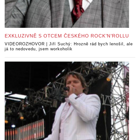
EXKLUZIVNĚ S OTCEM ČESKÉHO ROCK’N’ROLLU
VIDEOROZHOVOR | Jiří Suchý: Hrozně rád bych lenošil, ale
já to nedovedu, jsem workoholik