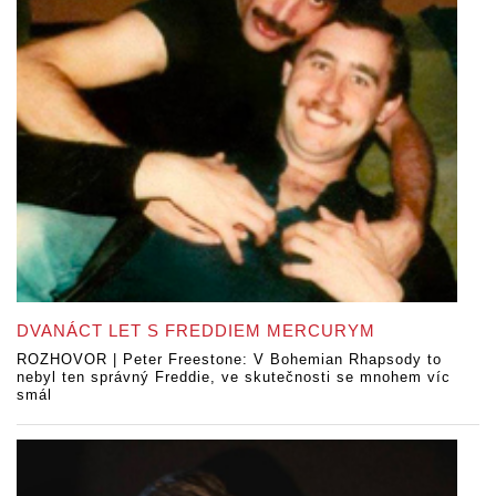
DVANÁCT LET S FREDDIEM MERCURYM
ROZHOVOR | Peter Freestone: V Bohemian Rhapsody to
nebyl ten správný Freddie, ve skutečnosti se mnohem víc
smál