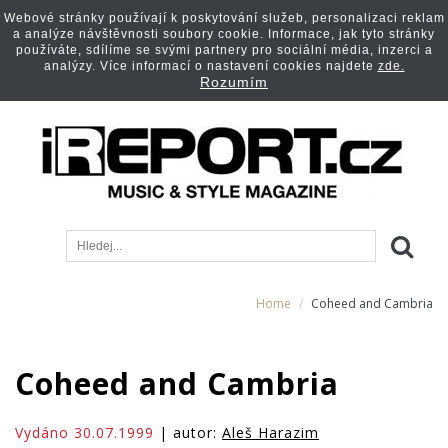
Webové stránky používají k poskytování služeb, personalizaci reklam
a analýze návštěvnosti soubory cookie. Informace, jak tyto stránky
používáte, sdílíme se svými partnery pro sociální média, inzerci a
analýzy. Více informací o nastavení cookies najdete
zde.
Rozumím
Home
Coheed and Cambria
Coheed and Cambria
Vydáno 30.07.1999
| autor:
Aleš Harazim