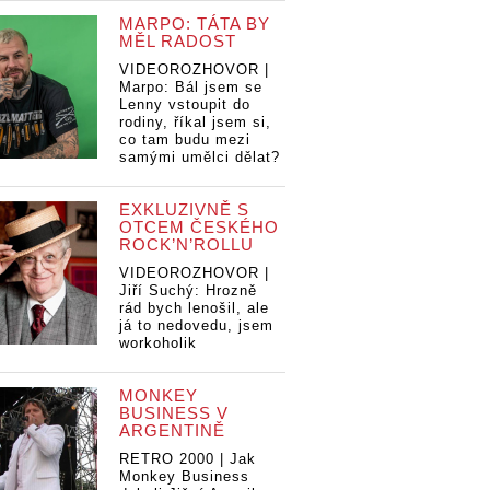
MARPO: TÁTA BY
MĚL RADOST
VIDEOROZHOVOR |
Marpo: Bál jsem se
Lenny vstoupit do
rodiny, říkal jsem si,
co tam budu mezi
samými umělci dělat?
EXKLUZIVNĚ S
OTCEM ČESKÉHO
ROCK’N’ROLLU
VIDEOROZHOVOR |
Jiří Suchý: Hrozně
rád bych lenošil, ale
já to nedovedu, jsem
workoholik
MONKEY
BUSINESS V
ARGENTINĚ
RETRO 2000 | Jak
Monkey Business