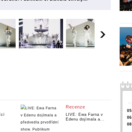
Recenze
05
ící
LIVE: Ewa Farna v
06
Edenu dojímala a...
08