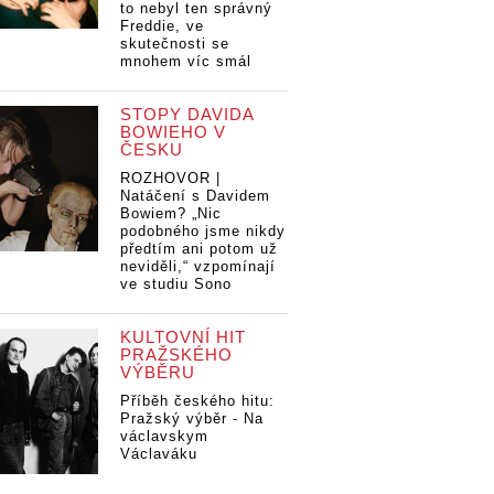
to nebyl ten správný
Freddie, ve
skutečnosti se
mnohem víc smál
STOPY DAVIDA
BOWIEHO V
ČESKU
ROZHOVOR |
Natáčení s Davidem
Bowiem? „Nic
podobného jsme nikdy
předtím ani potom už
neviděli,“ vzpomínají
ve studiu Sono
KULTOVNÍ HIT
PRAŽSKÉHO
VÝBĚRU
Příběh českého hitu:
Pražský výběr - Na
václavskym
Václaváku