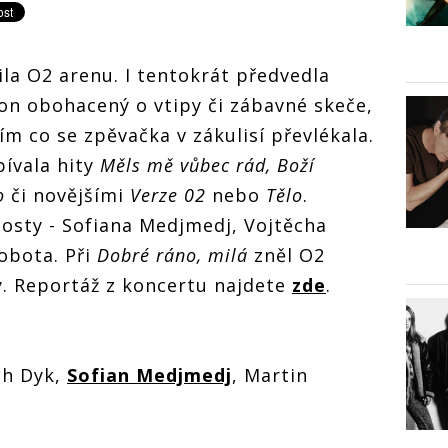
la O2 arenu. I tentokrát předvedla
kon obohacený o vtipy či zábavné skeče,
ím co se zpěvačka v zákulisí převlékala.
pívala hity
Měls mě vůbec rád, Boží
o
či novějšími
Verze 02
nebo
Tělo
.
 hosty - Sofiana Medjmedj, Vojtěcha
obota. Při
Dobré ráno, milá
zněl O2
y. Reportáž z koncertu najdete
zde
.
ch Dyk,
Sofian Medjmedj
, Martin