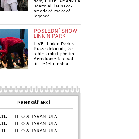
dobyli Jižní Ameriku a
učarovali latinsko-
americké rockové
legendě
POSLEDNÍ SHOW
LINKIN PARK
LIVE: Linkin Park v
Praze dokázali, že
stále kralují pódiím.
Aerodrome festival
jim ležel u nohou
Kalendář akcí
.11.
TITO & TARANTULA
.11.
TITO & TARANTULA
.11.
TITO & TARANTULA