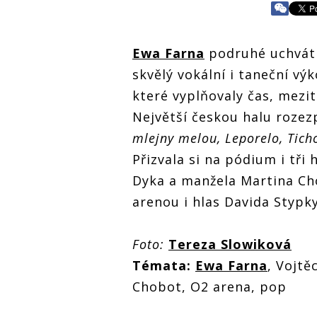
Ewa Farna
podruhé uchváti
skvělý vokální i taneční vý
které vyplňovaly čas, mezit
Největší českou halu rozez
mlejny melou, Leporelo, Tich
Přizvala si na pódium i tři
Dyka a manžela Martina Ch
arenou i hlas Davida Stypk
Foto:
Tereza Slowiková
Témata:
Ewa Farna
, Vojtě
Chobot, O2 arena, pop