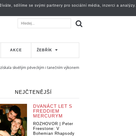
váte, sdílíme se svými partnery pro sociální média, inzerci a analýzy.
AKCE
ŽEBŘÍK
 získala skvělým pěveckým i tanečním výkonem
NEJČTENĚJŠÍ
DVANÁCT LET S
FREDDIEM
MERCURYM
ROZHOVOR | Peter
Freestone: V
Bohemian Rhapsody