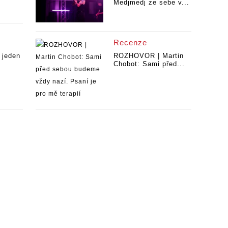
Medjmedj ze sebe v...
Recenze
 jeden
ROZHOVOR | Martin
Chobot: Sami před...