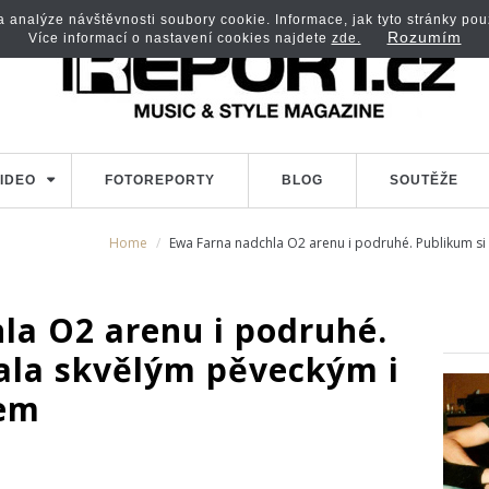
analýze návštěvnosti soubory cookie. Informace, jak tyto stránky použí
Rozumím
Více informací o nastavení cookies najdete
zde.
IDEO
FOTOREPORTY
BLOG
SOUTĚŽE
Home
Ewa Farna nadchla O2 arenu i podruhé. Publikum si
la O2 arenu i podruhé.
kala skvělým pěveckým i
em