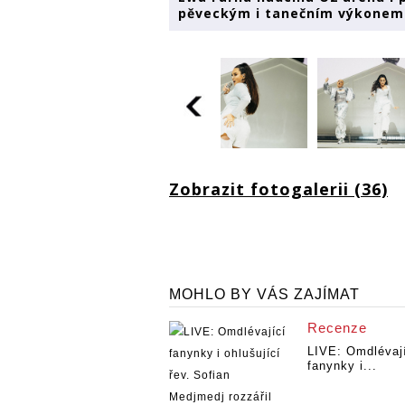
pěveckým i tanečním výkonem
Zobrazit fotogalerii (36)
MOHLO BY VÁS ZAJÍMAT
Recenze
LIVE: Omdlévaj
fanynky i...