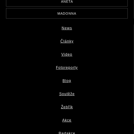
ANETA
MADONNA
News
Články
Video
Fotoreporty
Blog
Soutěže
Žebřík
Akce
Redakce