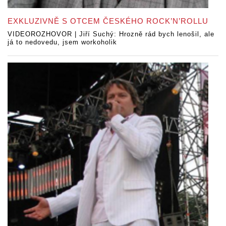
EXKLUZIVNĚ S OTCEM ČESKÉHO ROCK’N’ROLLU
VIDEOROZHOVOR | Jiří Suchý: Hrozně rád bych lenošil, ale
já to nedovedu, jsem workoholik