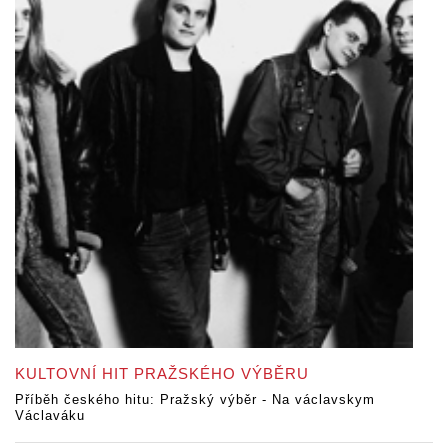
KULTOVNÍ HIT PRAŽSKÉHO VÝBĚRU
Příběh českého hitu: Pražský výběr - Na václavskym
Václaváku