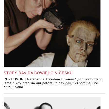
STOPY DAVIDA BOWIEHO V ČESKU
ROZHOVOR | Natáčení s Davidem Bowiem? „Nic podobného
jsme nikdy předtím ani potom už neviděli,“ vzpomínají ve
studiu Sono