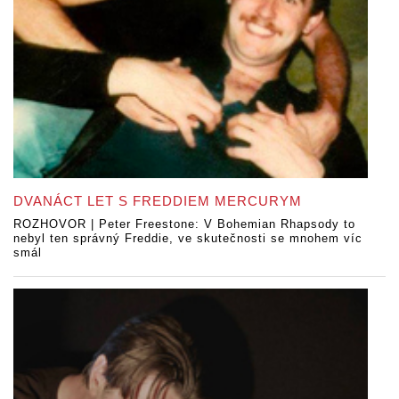
DVANÁCT LET S FREDDIEM MERCURYM
ROZHOVOR | Peter Freestone: V Bohemian Rhapsody to
nebyl ten správný Freddie, ve skutečnosti se mnohem víc
smál