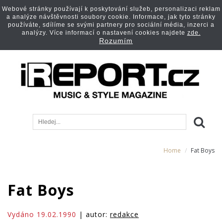
Webové stránky používají k poskytování služeb, personalizaci reklam
a analýze návštěvnosti soubory cookie. Informace, jak tyto stránky
používáte, sdílíme se svými partnery pro sociální média, inzerci a
analýzy. Více informací o nastavení cookies najdete
zde.
Rozumím
Home
Fat Boys
Fat Boys
Vydáno 19.02.1990
| autor:
redakce