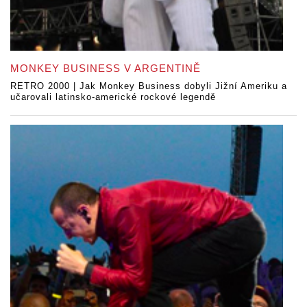
MONKEY BUSINESS V ARGENTINĚ
RETRO 2000 | Jak Monkey Business dobyli Jižní Ameriku a
učarovali latinsko-americké rockové legendě