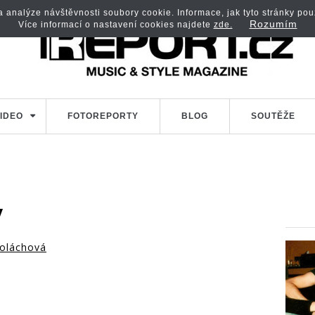
analýze návštěvnosti soubory cookie. Informace, jak tyto stránky použí
Rozumím
Více informací o nastavení cookies najdete
zde.
IDEO
FOTOREPORTY
BLOG
SOUTĚŽE
y
oláchová