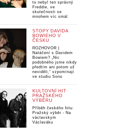
to nebyl ten správný
Freddie, ve
skutečnosti se
mnohem víc smál
STOPY DAVIDA
BOWIEHO V
ČESKU
ROZHOVOR |
Natáčení s Davidem
Bowiem? „Nic
podobného jsme nikdy
předtím ani potom už
neviděli,“ vzpomínají
ve studiu Sono
KULTOVNÍ HIT
PRAŽSKÉHO
VÝBĚRU
Příběh českého hitu:
Pražský výběr - Na
václavskym
Václaváku