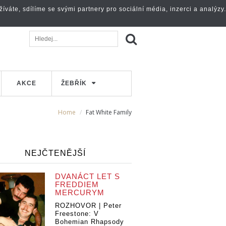
váte, sdílíme se svými partnery pro sociální média, inzerci a analýzy.
AKCE
ŽEBŘÍK
Home
Fat White Family
NEJČTENĚJŠÍ
DVANÁCT LET S
FREDDIEM
MERCURYM
ROZHOVOR | Peter
Freestone: V
Bohemian Rhapsody