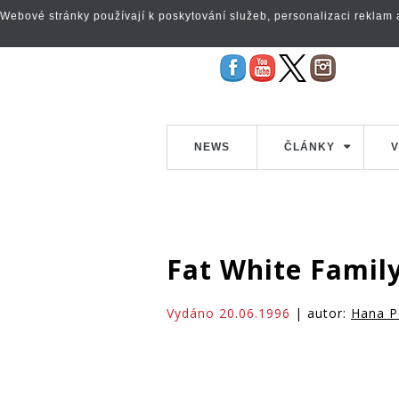
Webové stránky používají k poskytování služeb, personalizaci reklam a 
NEWS
ČLÁNKY
V
Fat White Famil
Vydáno 20.06.1996
| autor:
Hana P