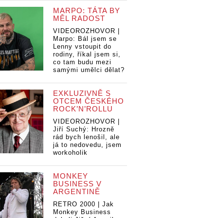
MARPO: TÁTA BY
MĚL RADOST
VIDEOROZHOVOR |
Marpo: Bál jsem se
Lenny vstoupit do
rodiny, říkal jsem si,
co tam budu mezi
samými umělci dělat?
EXKLUZIVNĚ S
OTCEM ČESKÉHO
ROCK’N’ROLLU
VIDEOROZHOVOR |
Jiří Suchý: Hrozně
rád bych lenošil, ale
já to nedovedu, jsem
workoholik
MONKEY
BUSINESS V
ARGENTINĚ
RETRO 2000 | Jak
Monkey Business