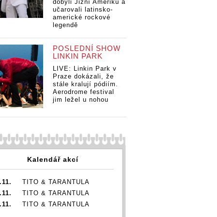
dobyli Jižní Ameriku a
učarovali latinsko-
americké rockové
legendě
POSLEDNÍ SHOW
LINKIN PARK
LIVE: Linkin Park v
Praze dokázali, že
stále kralují pódiím.
Aerodrome festival
jim ležel u nohou
Kalendář akcí
.11.
TITO & TARANTULA
.11.
TITO & TARANTULA
.11.
TITO & TARANTULA