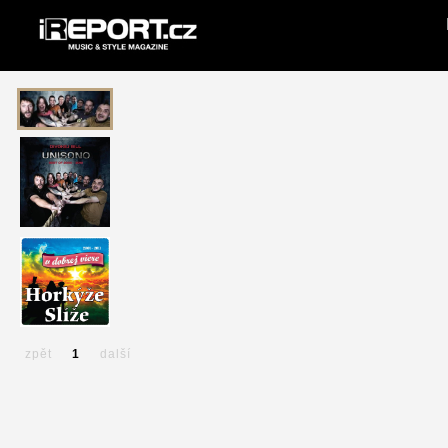
zpět
1
další