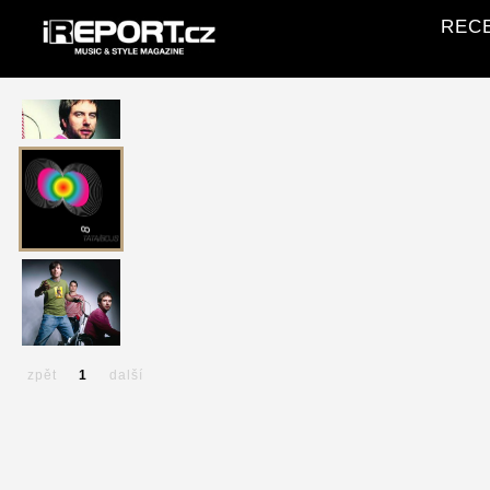
RECE
zpět
1
další