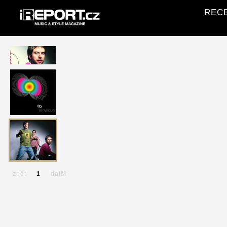
RECE
zpět
1
další