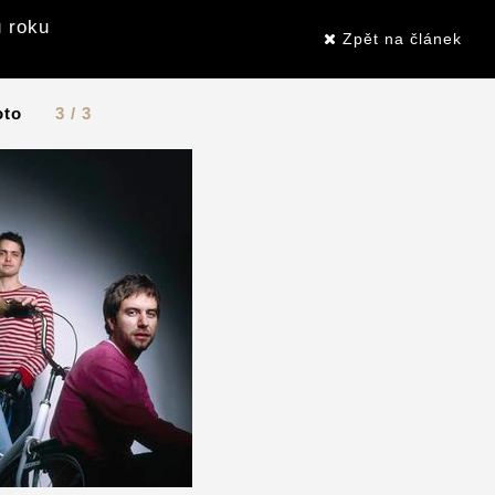
 roku
Zpět na článek
oto
3 / 3