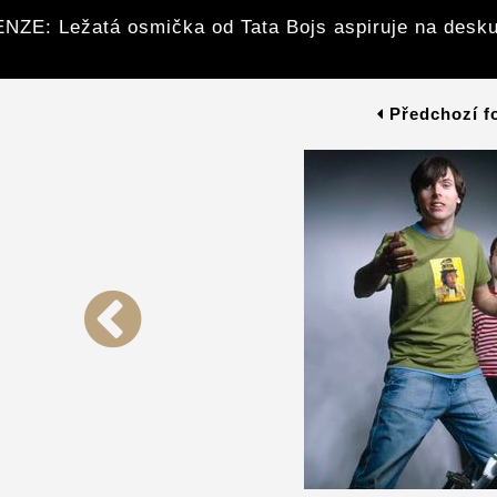
NZE: Ležatá osmička od Tata Bojs aspiruje na desku
Předchozí f