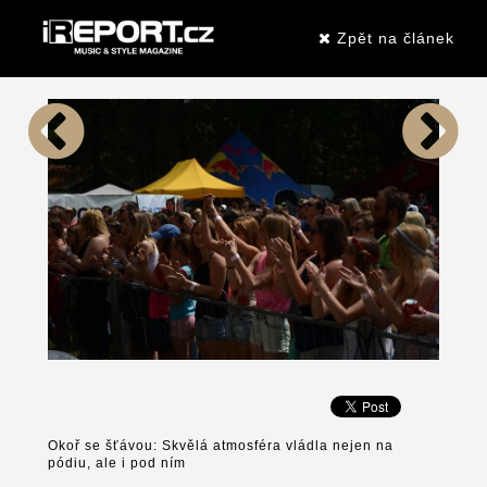
Zpět na článek
Okoř se šťávou: Skvělá atmosféra vládla nejen na
pódiu, ale i pod ním