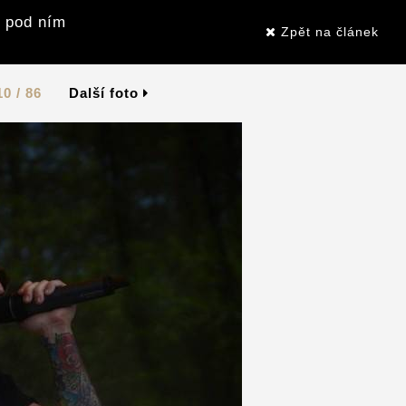
i pod ním
Zpět na článek
10 / 86
Další foto