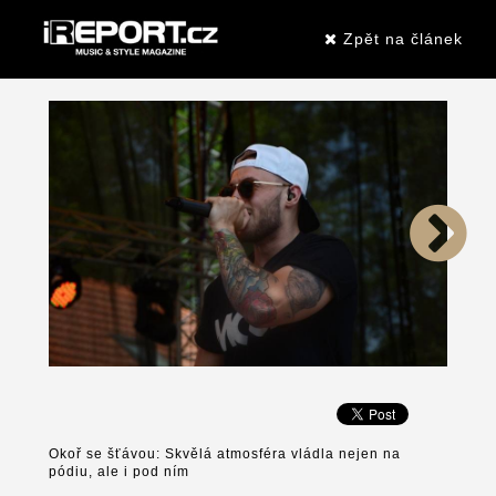
Zpět na článek
Okoř se šťávou: Skvělá atmosféra vládla nejen na
pódiu, ale i pod ním