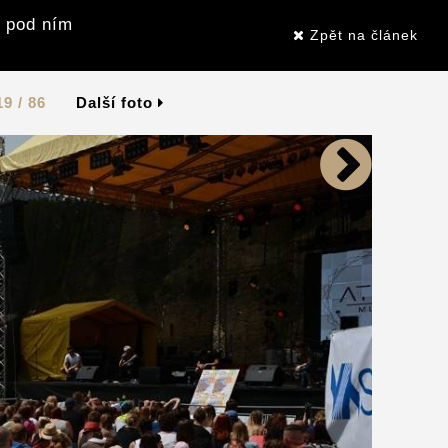
i pod ním
Zpět na článek
19 / 86
Další foto