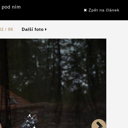
i pod ním
Zpět na článek
32 / 86
Další foto