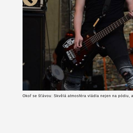
Okoř se šťávou: Skvělá atmosféra vládla nejen na pódiu, a