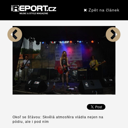
Zpět na článek
Okoř se šťávou: Skvělá atmosféra vládla nejen na
pódiu, ale i pod ním