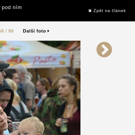
i pod ním
Zpět na článek
58 / 86
Další foto