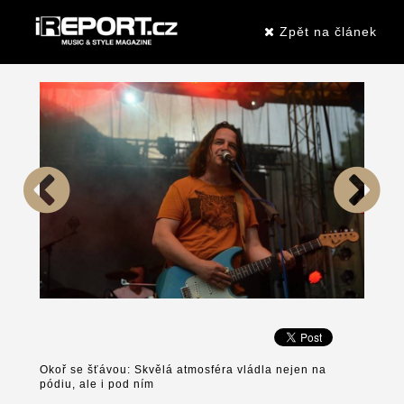
Zpět na článek
Okoř se šťávou: Skvělá atmosféra vládla nejen na
pódiu, ale i pod ním