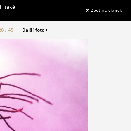
li také
Zpět na článek
28 / 45
Další foto