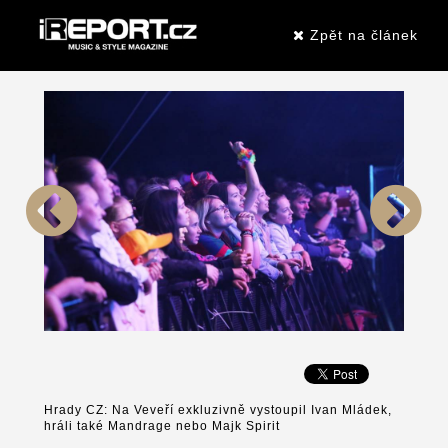
Zpět na článek
Hrady CZ: Na Veveří exkluzivně vystoupil Ivan Mládek,
hráli také Mandrage nebo Majk Spirit