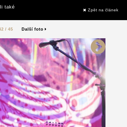
li také
Zpět na článek
42 / 45
Další foto