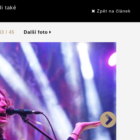
li také
Zpět na článek
43 / 45
Další foto