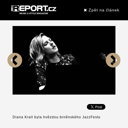
Zpět na článek
Diana Krall byla hvězdou brněnského JazzFestu