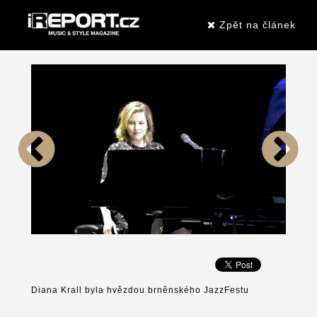
Zpět na článek
Diana Krall byla hvězdou brněnského JazzFestu