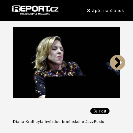
Zpět na článek
Diana Krall byla hvězdou brněnského JazzFestu