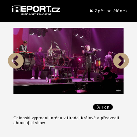
Zpět na článek
Chinaski vyprodali arénu v Hradci Králové a předvedli
ohromující show