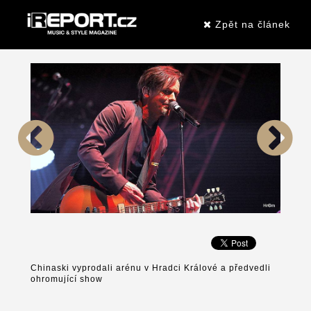
Zpět na článek
Chinaski vyprodali arénu v Hradci Králové a předvedli
ohromující show