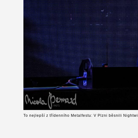
To nejlepší z třídenního Metalfestu: V Plzni běsnili Nightw