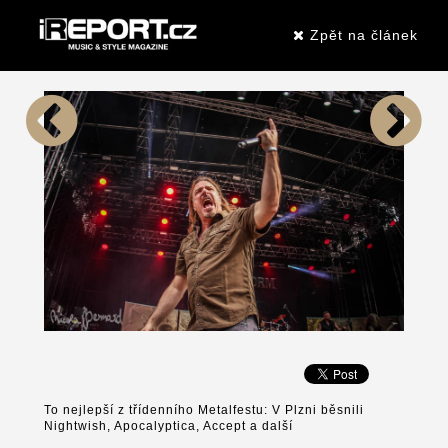
Zpět na článek
To nejlepší z třídenního Metalfestu: V Plzni běsnili
Nightwish, Apocalyptica, Accept a další