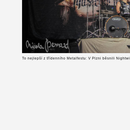
To nejlepší z třídenního Metalfestu: V Plzni běsnili Nightw