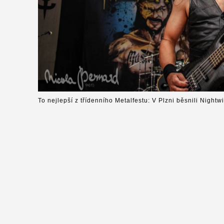
To nejlepší z třídenního Metalfestu: V Plzni běsnili Nightw