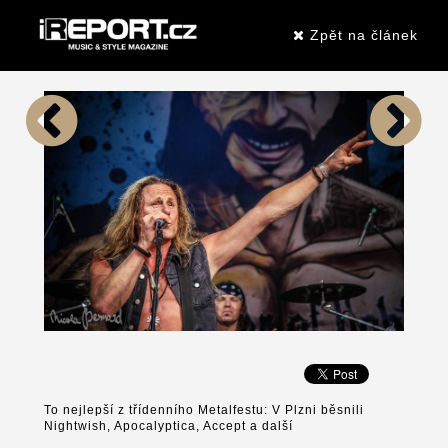
Zpět na článek
To nejlepší z třídenního Metalfestu: V Plzni běsnili
Nightwish, Apocalyptica, Accept a další