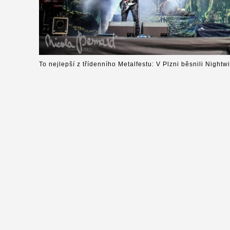
To nejlepší z třídenního Metalfestu: V Plzni běsnili Nightw