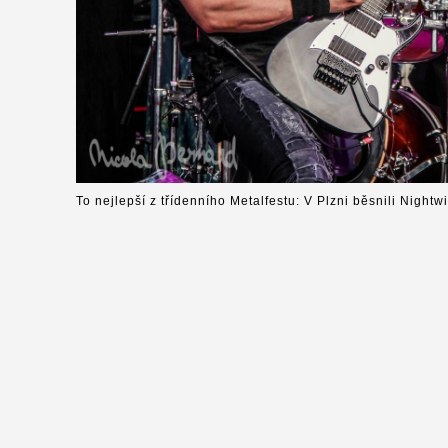
To nejlepší z třídenního Metalfestu: V Plzni běsnili Nightw