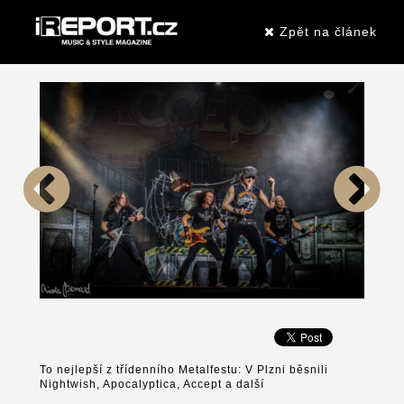
Zpět na článek
To nejlepší z třídenního Metalfestu: V Plzni běsnili
Nightwish, Apocalyptica, Accept a další