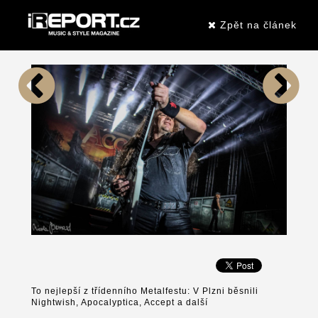
Zpět na článek
To nejlepší z třídenního Metalfestu: V Plzni běsnili
Nightwish, Apocalyptica, Accept a další