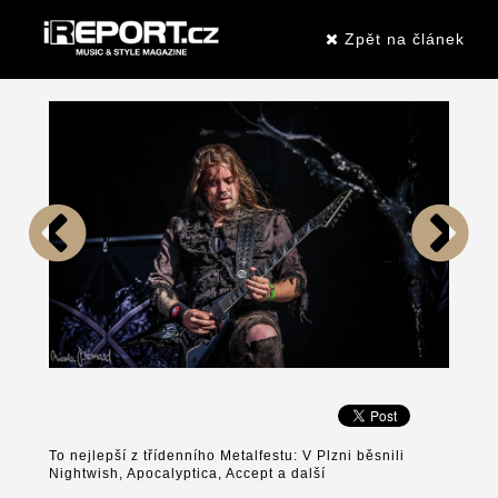
Zpět na článek
To nejlepší z třídenního Metalfestu: V Plzni běsnili
Nightwish, Apocalyptica, Accept a další