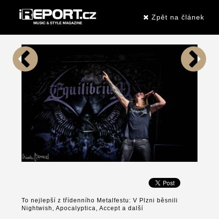
Zpět na článek
To nejlepší z třídenního Metalfestu: V Plzni běsnili
Nightwish, Apocalyptica, Accept a další