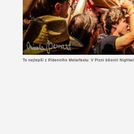
To nejlepší z třídenního Metalfestu: V Plzni běsnili Nightw