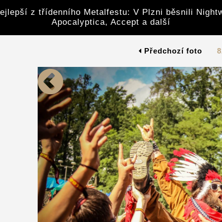
ejlepší z třídenního Metalfestu: V Plzni běsnili Night
Apocalyptica, Accept a další
Předchozí foto
8