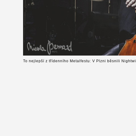
To nejlepší z třídenního Metalfestu: V Plzni běsnili Nightw