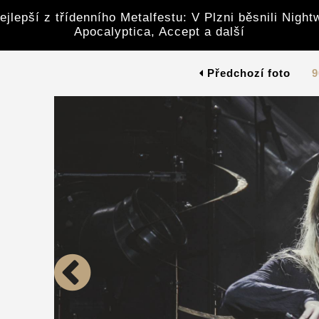
ejlepší z třídenního Metalfestu: V Plzni běsnili Night
Apocalyptica, Accept a další
Předchozí foto
9