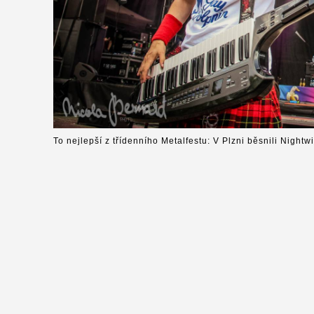
To nejlepší z třídenního Metalfestu: V Plzni běsnili Nightw