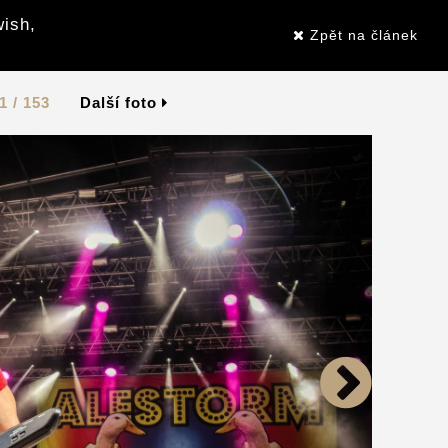
wish,
Zpět na článek
1 / 153
Další foto