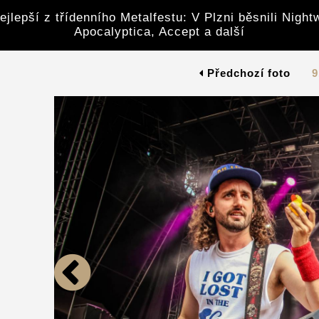
ejlepší z třídenního Metalfestu: V Plzni běsnili Night
Apocalyptica, Accept a další
Předchozí foto
9