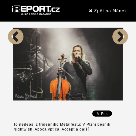
Zpět na článek
To nejlepší z třídenního Metalfestu: V Plzni běsnili
Nightwish, Apocalyptica, Accept a další