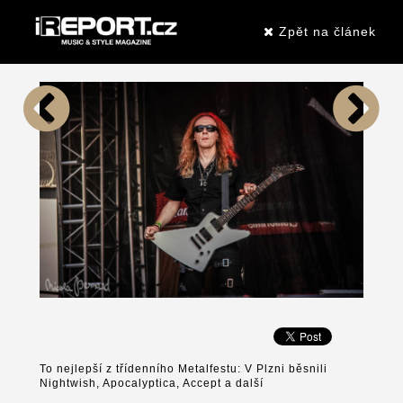
Zpět na článek
To nejlepší z třídenního Metalfestu: V Plzni běsnili
Nightwish, Apocalyptica, Accept a další