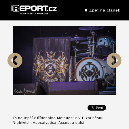
Zpět na článek
To nejlepší z třídenního Metalfestu: V Plzni běsnili
Nightwish, Apocalyptica, Accept a další