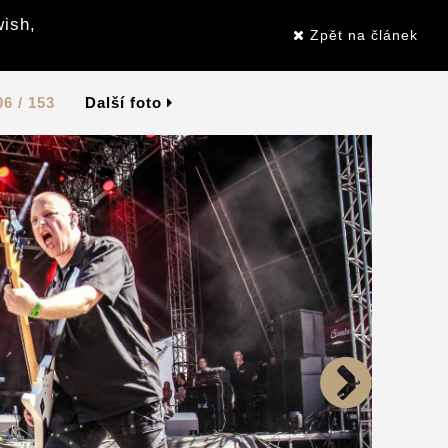
wish,
Zpět na článek
06 / 153
Další foto