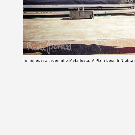
To nejlepší z třídenního Metalfestu: V Plzni běsnili Nightw