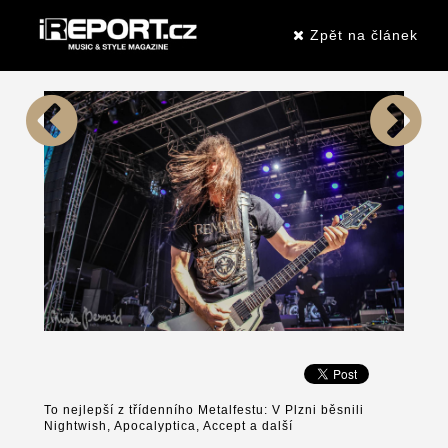
Zpět na článek
To nejlepší z třídenního Metalfestu: V Plzni běsnili
Nightwish, Apocalyptica, Accept a další