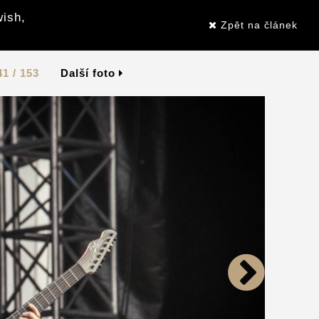
wish,
Zpět na článek
41 / 153
Další foto