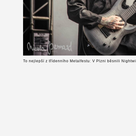
To nejlepší z třídenního Metalfestu: V Plzni běsnili Nightw