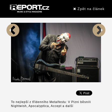
Zpět na článek
To nejlepší z třídenního Metalfestu: V Plzni běsnili
Nightwish, Apocalyptica, Accept a další