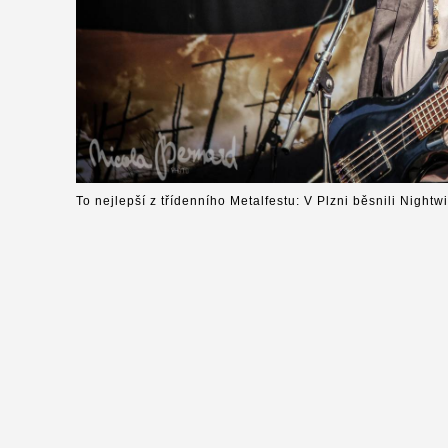
To nejlepší z třídenního Metalfestu: V Plzni běsnili Nightw