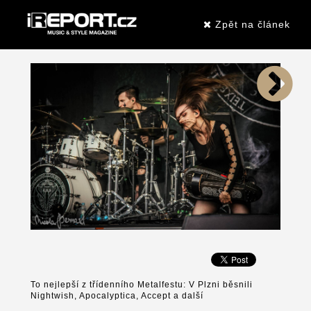
Zpět na článek
To nejlepší z třídenního Metalfestu: V Plzni běsnili
Nightwish, Apocalyptica, Accept a další