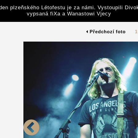
den plzeňského Létofestu je za námi. Vystoupili Divoke
vypsaná fiXa a Wanastowi Vjecy
Předchozí foto
1